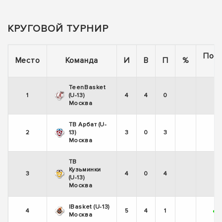
КРУГОВОЙ ТУРНИР
Пос
Место
Команда
И
В
П
%
5
TeenBasket
1
(U-13)
4
4
0
+
Москва
TB Арбат (U-
2
13)
3
0
3
-
Москва
TB
Кузьминки
3
4
0
4
-
(U-13)
Москва
IBasket (U-13)
4
5
4
1
+
Москва