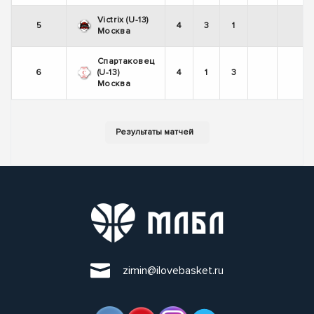
Victrix (U-13)
5
4
3
1
+
Москва
Спартаковец
6
(U-13)
4
1
3
-
Москва
zimin@ilovebasket.ru